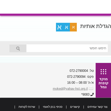
הגדלת אותיות
א
א
א
טל: 072-2790004
פקס: 072-2790094
א'-ה' 08:00 – 16:00
moked@yahav-hst.org.il
9083*
צור קשר עמיתים
|
קישורים
|
סניפי בנק לאומי
|
שירות לקוחות
|