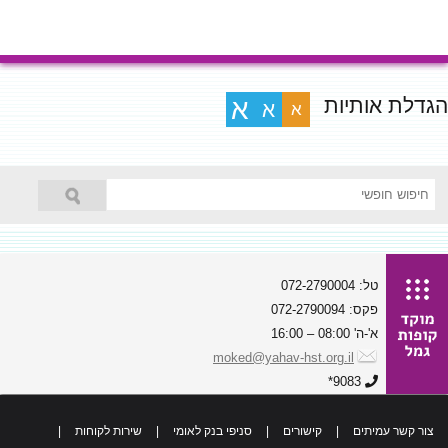
הגדלת אותיות
א
א
א
טל: 072-2790004
פקס: 072-2790094
א'-ה' 08:00 – 16:00
moked@yahav-hst.org.il
9083*
צור קשר עמיתים
|
קישורים
|
סניפי בנק לאומי
|
שירות לקוחות
|