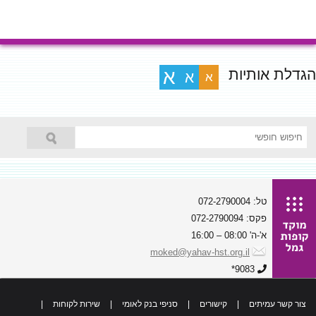
הגדלת אותיות
א
א
א
טל: 072-2790004
פקס: 072-2790094
א'-ה' 08:00 – 16:00
moked@yahav-hst.org.il
9083*
צור קשר עמיתים
|
קישורים
|
סניפי בנק לאומי
|
שירות לקוחות
|