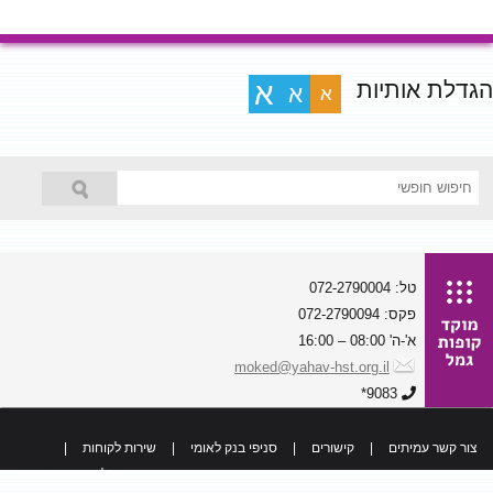
הגדלת אותיות
א
א
א
טל: 072-2790004
פקס: 072-2790094
א'-ה' 08:00 – 16:00
moked@yahav-hst.org.il
9083*
צור קשר עמיתים
|
קישורים
|
סניפי בנק לאומי
|
שירות לקוחות
|
כל הזכויות שמורות