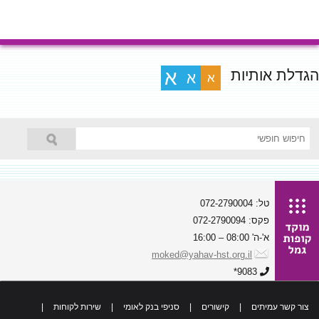
הגדלת אותיות
א
א
א
טל: 072-2790004
פקס: 072-2790094
א'-ה' 08:00 – 16:00
moked@yahav-hst.org.il
9083*
צור קשר עמיתים
|
קישורים
|
סניפי בנק לאומי
|
שירות לקוחות
|