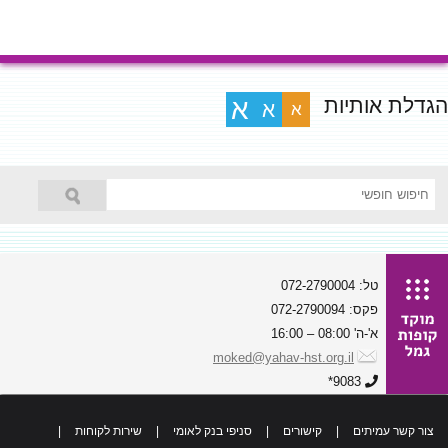
הגדלת אותיות
א
א
א
טל: 072-2790004
פקס: 072-2790094
א'-ה' 08:00 – 16:00
moked@yahav-hst.org.il
9083*
צור קשר עמיתים
|
קישורים
|
סניפי בנק לאומי
|
שירות לקוחות
|