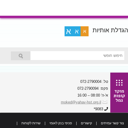
הגדלת אותיות
א
א
א
טל: 072-2790004
פקס: 072-2790094
א'-ה' 08:00 – 16:00
moked@yahav-hst.org.il
9083*
צור קשר עמיתים
|
קישורים
|
סניפי בנק לאומי
|
שירות לקוחות
|