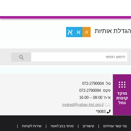
הגדלת אותיות
א
א
א
טל: 072-2790004
פקס: 072-2790094
א'-ה' 08:00 – 16:00
moked@yahav-hst.org.il
9083*
צור קשר עמיתים
|
קישורים
|
סניפי בנק לאומי
|
שירות לקוחות
|