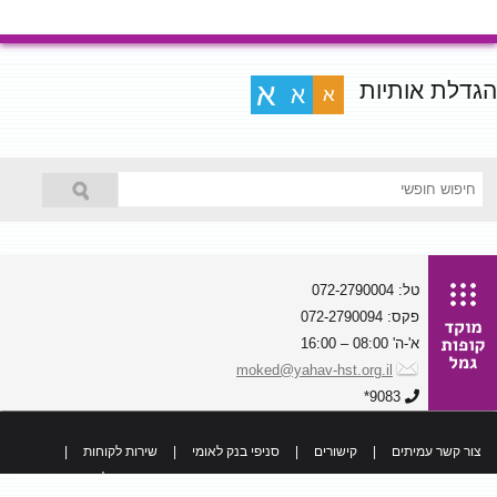
הגדלת אותיות
א
א
א
טל: 072-2790004
פקס: 072-2790094
א'-ה' 08:00 – 16:00
moked@yahav-hst.org.il
9083*
צור קשר עמיתים
|
קישורים
|
סניפי בנק לאומי
|
שירות לקוחות
|
כל הזכויות שמורות