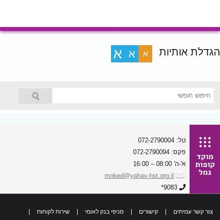
הגדלת אותיות
א
א
א
טל: 072-2790004
פקס: 072-2790094
א'-ה' 08:00 – 16:00
moked@yahav-hst.org.il
9083*
צור קשר עמיתים
|
קישורים
|
סניפי בנק לאומי
|
שירות לקוחות
|