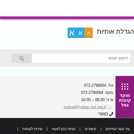
הגדלת אותיות
א
א
א
טל: 072-2790004
פקס: 072-2790094
א'-ה' 08:00 – 16:00
moked@yahav-hst.org.il
9083*
צור קשר עמיתים
|
קישורים
|
סניפי בנק לאומי
|
שירות לקוחות
|