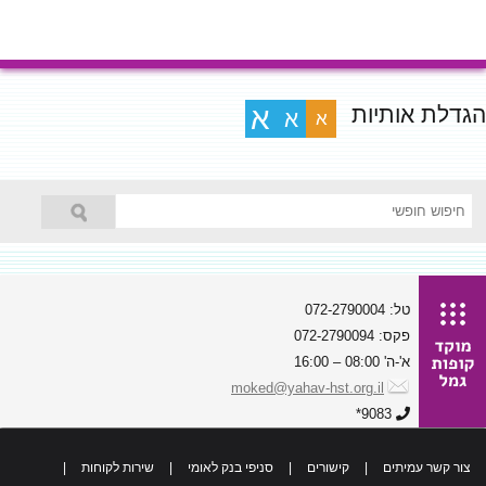
הגדלת אותיות
א
א
א
טל: 072-2790004
פקס: 072-2790094
א'-ה' 08:00 – 16:00
moked@yahav-hst.org.il
9083*
צור קשר עמיתים
|
קישורים
|
סניפי בנק לאומי
|
שירות לקוחות
|