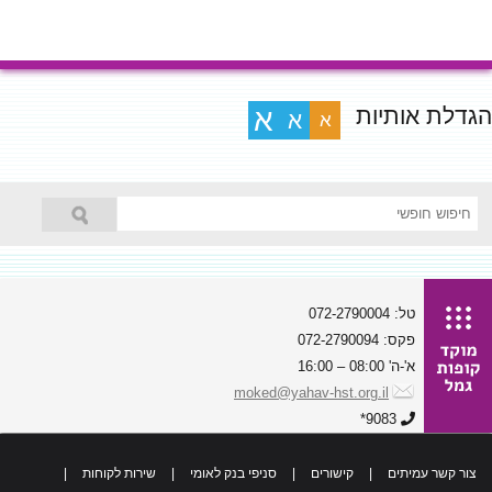
הגדלת אותיות
א
א
א
טל: 072-2790004
פקס: 072-2790094
א'-ה' 08:00 – 16:00
moked@yahav-hst.org.il
9083*
צור קשר עמיתים
|
קישורים
|
סניפי בנק לאומי
|
שירות לקוחות
|