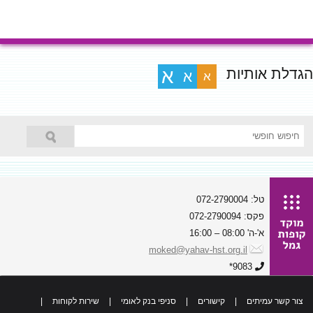
הגדלת אותיות
א
א
א
טל: 072-2790004
פקס: 072-2790094
א'-ה' 08:00 – 16:00
moked@yahav-hst.org.il
9083*
צור קשר עמיתים
|
קישורים
|
סניפי בנק לאומי
|
שירות לקוחות
|