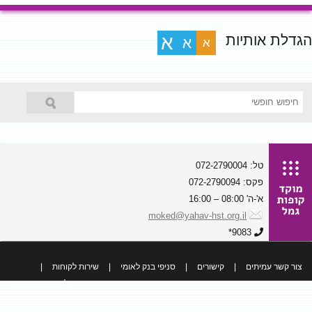
הגדלת אותיות
א
א
א
טל: 072-2790004
פקס: 072-2790094
א'-ה' 08:00 – 16:00
moked@yahav-hst.org.il
9083*
צור קשר עמיתים
|
קישורים
|
סניפי בנק לאומי
|
שירות לקוחות
|
כל הזכויות שמורות