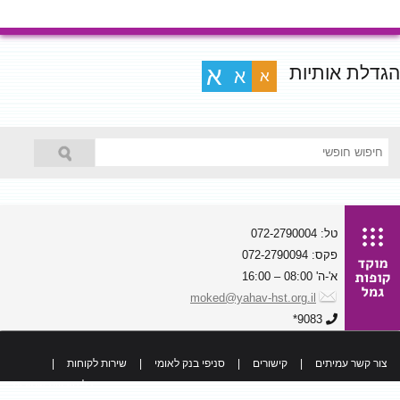
הגדלת אותיות
א
א
א
טל: 072-2790004
פקס: 072-2790094
א'-ה' 08:00 – 16:00
moked@yahav-hst.org.il
9083*
צור קשר עמיתים
|
קישורים
|
סניפי בנק לאומי
|
שירות לקוחות
|
כל הזכויות שמורות