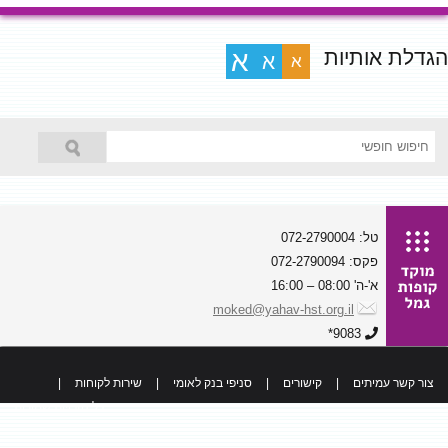
הגדלת אותיות
א
א
א
טל: 072-2790004
פקס: 072-2790094
א'-ה' 08:00 – 16:00
moked@yahav-hst.org.il
9083*
צור קשר עמיתים
|
קישורים
|
סניפי בנק לאומי
|
שירות לקוחות
|
כל הזכויות שמורות