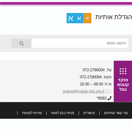
הגדלת אותיות
א
א
א
טל: 072-2790004
פקס: 072-2790094
א'-ה' 08:00 – 16:00
moked@yahav-hst.org.il
9083*
צור קשר עמיתים
|
קישורים
|
סניפי בנק לאומי
|
שירות לקוחות
|
כל הזכויות שמורות