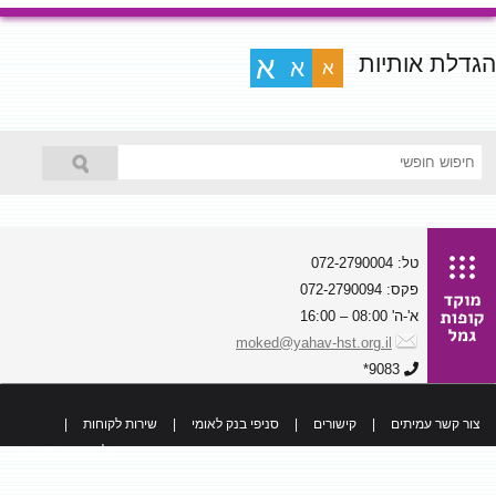
הגדלת אותיות
א
א
א
טל: 072-2790004
פקס: 072-2790094
א'-ה' 08:00 – 16:00
moked@yahav-hst.org.il
9083*
צור קשר עמיתים
|
קישורים
|
סניפי בנק לאומי
|
שירות לקוחות
|
כל הזכויות שמורות