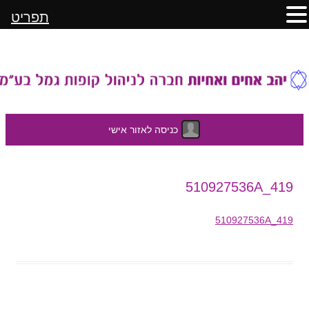
תפריט
כניסה לאזור אישי
לדלג
510927536A_419
לתוכן
510927536A_419