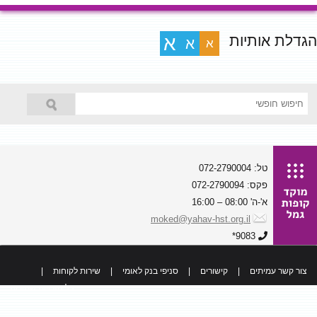
הגדלת אותיות
א
א
א
טל: 072-2790004
פקס: 072-2790094
א'-ה' 08:00 – 16:00
moked@yahav-hst.org.il
9083*
צור קשר עמיתים
|
קישורים
|
סניפי בנק לאומי
|
שירות לקוחות
|
כל הזכויות שמורות