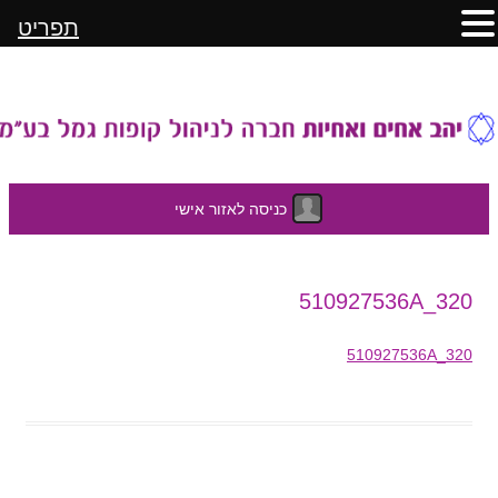
תפריט
כניסה לאזור אישי
לדלג
510927536A_320
לתוכן
510927536A_320