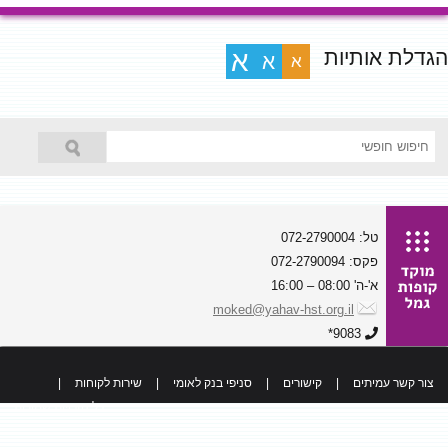
הגדלת אותיות
א
א
א
טל: 072-2790004
פקס: 072-2790094
א'-ה' 08:00 – 16:00
moked@yahav-hst.org.il
9083*
צור קשר עמיתים
|
קישורים
|
סניפי בנק לאומי
|
שירות לקוחות
|
כל הזכויות שמורות