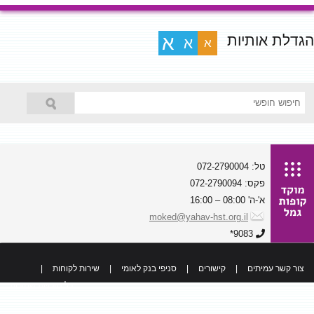
הגדלת אותיות
א
א
א
טל: 072-2790004
פקס: 072-2790094
א'-ה' 08:00 – 16:00
moked@yahav-hst.org.il
9083*
צור קשר עמיתים
|
קישורים
|
סניפי בנק לאומי
|
שירות לקוחות
|
כל הזכויות שמורות