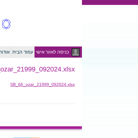
כניסה לאזור אישי
עמוד הבית
אודו
ozar_21999_092024.xlsx
SB_66_ozar_21999_092024.xlsx