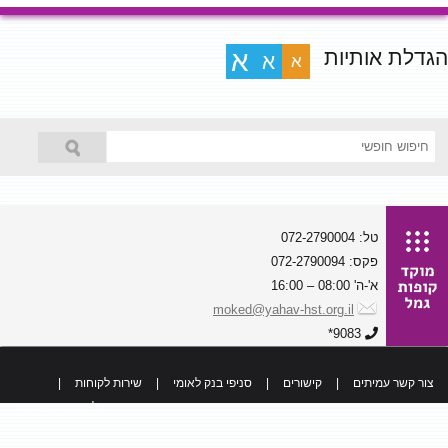
הגדלת אותיות
א
א
א
טל: 072-2790004
פקס: 072-2790094
א'-ה' 08:00 – 16:00
moked@yahav-hst.org.il
9083*
צור קשר עמיתים
|
קישורים
|
סניפי בנק לאומי
|
שירות לקוחות
|
כל הזכויות שמורות