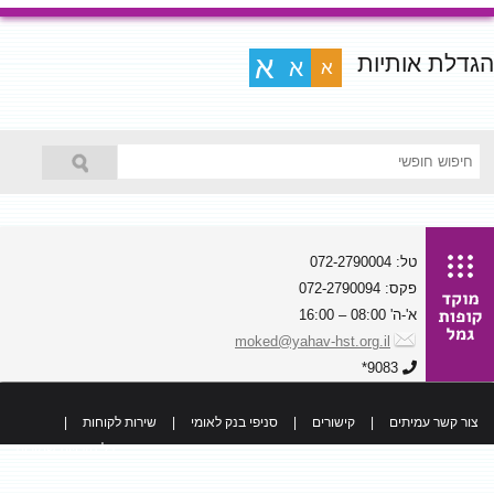
הגדלת אותיות
א
א
א
טל: 072-2790004
פקס: 072-2790094
א'-ה' 08:00 – 16:00
moked@yahav-hst.org.il
9083*
צור קשר עמיתים
|
קישורים
|
סניפי בנק לאומי
|
שירות לקוחות
|
כל הזכויות שמורות