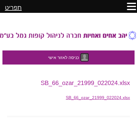
תפריט
כניסה לאזור אישי
לדלג
SB_66_ozar_21999_022024.xlsx
לתוכן
SB_66_ozar_21999_022024.xlsx