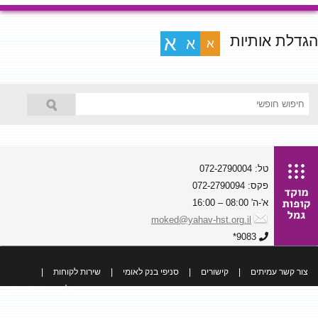
הגדלת אותיות
א
א
א
טל: 072-2790004
פקס: 072-2790094
א'-ה' 08:00 – 16:00
moked@yahav-hst.org.il
9083*
צור קשר עמיתים
|
קישורים
|
סניפי בנק לאומי
|
שירות לקוחות
|
כל הזכויות שמורות