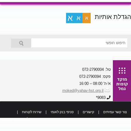
הגדלת אותיות
א
א
א
טל: 072-2790004
פקס: 072-2790094
א'-ה' 08:00 – 16:00
moked@yahav-hst.org.il
9083*
צור קשר עמיתים
|
קישורים
|
סניפי בנק לאומי
|
שירות לקוחות
|
כל הזכויות שמורות