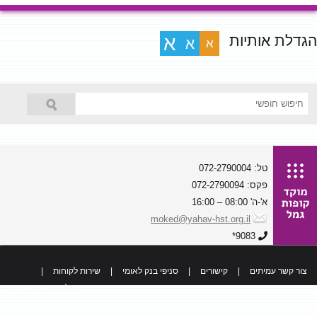
הגדלת אותיות
א
א
א
טל: 072-2790004
פקס: 072-2790094
א'-ה' 08:00 – 16:00
moked@yahav-hst.org.il
9083*
צור קשר עמיתים
|
קישורים
|
סניפי בנק לאומי
|
שירות לקוחות
|
כל הזכויות שמורות