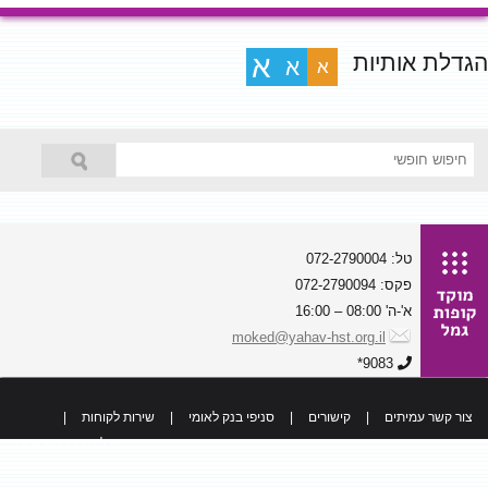
הגדלת אותיות
א
א
א
טל: 072-2790004
פקס: 072-2790094
א'-ה' 08:00 – 16:00
moked@yahav-hst.org.il
9083*
צור קשר עמיתים
|
קישורים
|
סניפי בנק לאומי
|
שירות לקוחות
|
כל הזכויות שמורות