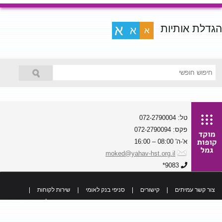
הגדלת אותיות
א
א
א
טל: 072-2790004
פקס: 072-2790094
א'-ה' 08:00 – 16:00
moked@yahav-hst.org.il
9083*
צור קשר עמיתים
|
קישורים
|
סניפי בנק לאומי
|
שירות לקוחות
|
כל הזכויות שמורות