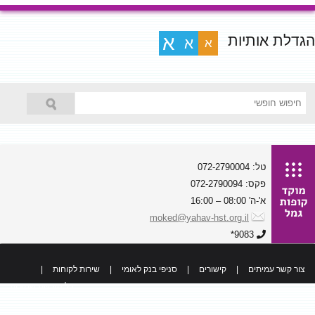
הגדלת אותיות
א
א
א
טל: 072-2790004
פקס: 072-2790094
א'-ה' 08:00 – 16:00
moked@yahav-hst.org.il
9083*
צור קשר עמיתים
|
קישורים
|
סניפי בנק לאומי
|
שירות לקוחות
|
כל הזכויות שמורות