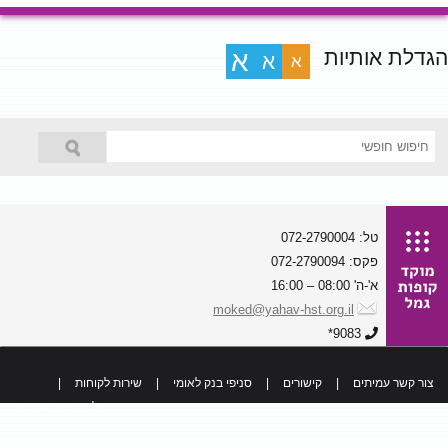
הגדלת אותיות
א
א
א
טל: 072-2790004
פקס: 072-2790094
א'-ה' 08:00 – 16:00
moked@yahav-hst.org.il
9083*
צור קשר עמיתים
|
קישורים
|
סניפי בנק לאומי
|
שירות לקוחות
|
כל הזכויות שמורות