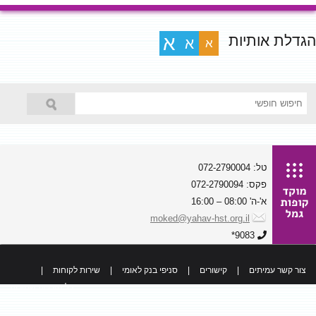
הגדלת אותיות
א
א
א
טל: 072-2790004
פקס: 072-2790094
א'-ה' 08:00 – 16:00
moked@yahav-hst.org.il
9083*
צור קשר עמיתים
|
קישורים
|
סניפי בנק לאומי
|
שירות לקוחות
|
כל הזכויות שמורות