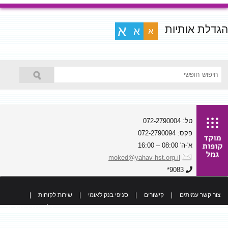
הגדלת אותיות
א
א
א
טל: 072-2790004
פקס: 072-2790094
א'-ה' 08:00 – 16:00
moked@yahav-hst.org.il
9083*
צור קשר עמיתים
|
קישורים
|
סניפי בנק לאומי
|
שירות לקוחות
|
כל הזכויות שמורות