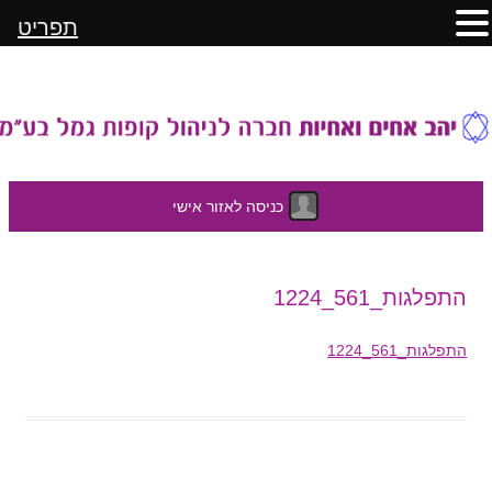
תפריט
כניסה לאזור אישי
לדלג
התפלגות_561_1224
לתוכן
התפלגות_561_1224