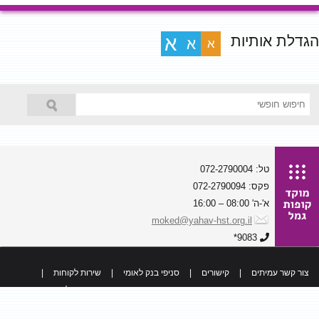
הגדלת אותיות
א
א
א
טל: 072-2790004
פקס: 072-2790094
א'-ה' 08:00 – 16:00
moked@yahav-hst.org.il
9083*
צור קשר עמיתים
|
קישורים
|
סניפי בנק לאומי
|
שירות לקוחות
|
כל הזכויות שמורות