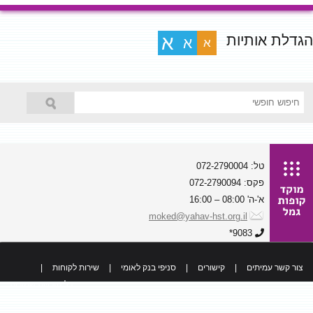
הגדלת אותיות
א
א
א
טל: 072-2790004
פקס: 072-2790094
א'-ה' 08:00 – 16:00
moked@yahav-hst.org.il
9083*
צור קשר עמיתים
|
קישורים
|
סניפי בנק לאומי
|
שירות לקוחות
|
כל הזכויות שמורות