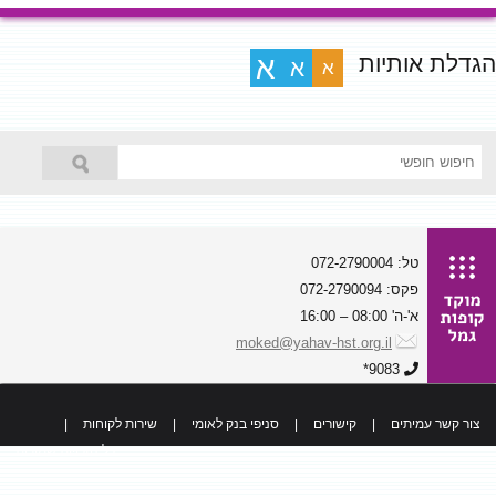
הגדלת אותיות
א
א
א
טל: 072-2790004
פקס: 072-2790094
א'-ה' 08:00 – 16:00
moked@yahav-hst.org.il
9083*
צור קשר עמיתים
|
קישורים
|
סניפי בנק לאומי
|
שירות לקוחות
|
כל הזכויות שמורות